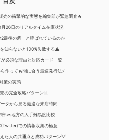
2店頭販売の衝撃的な実態を編集部が緊急調査🔥
0月26日のリアルタイム在庫状況
tch2最後の砦」と呼ばれているのか
】を知らないと100%失敗する⚠️
済が必須な理由と対応カード一覧
ら作っても間に合う最速発行法⚡
売対策の実態
販売の完全攻略パターン📊
データから見る最適な来店時間
市部vs地方の入手難易度比較
(Twitter)での情報収集の極意
で買えた人の共通点と成功パターン💡