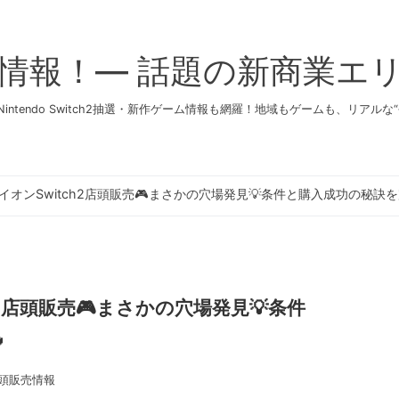
情報！— 話題の新商業エ
ntendo Switch2抽選・新作ゲーム情報も網羅！地域もゲームも、リアル
】イオンSwitch2店頭販売🎮まさかの穴場発見💡条件と購入成功の秘訣を
ch2店頭販売🎮まさかの穴場発見💡条件

頭販売情報