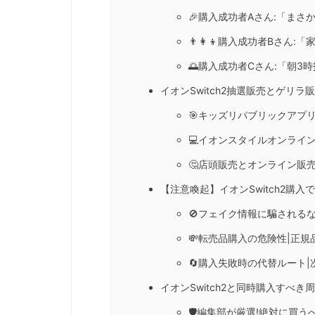
🎉購入成功者Aさん:「まさ
👨‍👩‍👦購入成功者Bさ
🌅購入成功者Cさん:「朝
イオンSwitch2抽選販売とゲリラ
🎯キッズリパブリックアプ
💻イオンスタイルオンライ
🤔店頭販売とオンライン販
【注意喚起】イオンSwitch2購入
🚫フェイク情報に騙されるな
💸転売品購入の危険性|正
🔄購入失敗時の代替ルート|
イオンSwitch2と同時購入すべき周
🛡️編集部が厳選!絶対に買