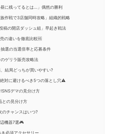
か昼に残ってるとは...」偶然の勝利
ん:「家族作戦で3店舗同時攻略」組織的戦略
3時投稿の開店ダッシュ組」早起き戦法
販売の違いを徹底比較🆚
リ抽選の当選倍率と応募条件
ンのゲリラ販売攻略法
売、結局どっちが買いやすい?
で絶対に避けるべき5つの落とし穴⚠️
!SNSデマの見分け方
規品との見分け方
次のチャンスはいつ?
辺機器7選🎮
うべき必須アクセサリー