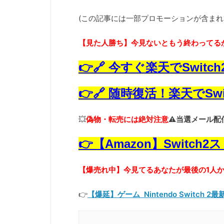
(この記事には一部プロモーションが含まれ
【見た人勝ち】
今見ないともう終わってる
👉🔗 今すぐ楽天でSwit
👉🔗 随時復活！楽天でS
💥
偽物・転売には絶対注意
⚠️当選メール
👉【Amazon】Swit
【爆売れ中】今見てるあなたが最後の1人か
👉
【爆延】ゲーム Nintendo Switch