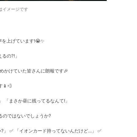
はイメージです
声を上げています!😭✨
えるの?!」
めかけていた皆さんに朗報です🎉
💨
!」 「まさか昼に残ってるなんて!」
るのではないでしょうか?
」 ✅ 「イオンカード持ってないんだけど...」 ✅