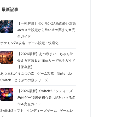
最新記事
【一発解決】ポケモンZA画面酔い対策
🎮カメラ設定から酔い止め薬まで🌟完
全ガイド
ポケモンZA攻略
ゲーム設定・快適化
【2026最新】あつ森まいこちゃん💛
会える方法＆amiiboカード完全ガイド
【保存版】
あつまれどうぶつの森
ゲーム攻略
Nintendo
Switch
どうぶつの森シリーズ
【2026最新】Switch2インディーズ
🎮神ゲー15選💎初心者も絶対ハマる名
作🔥完全ガイド
Switch2ソフト
インディーズゲーム
ゲームレ