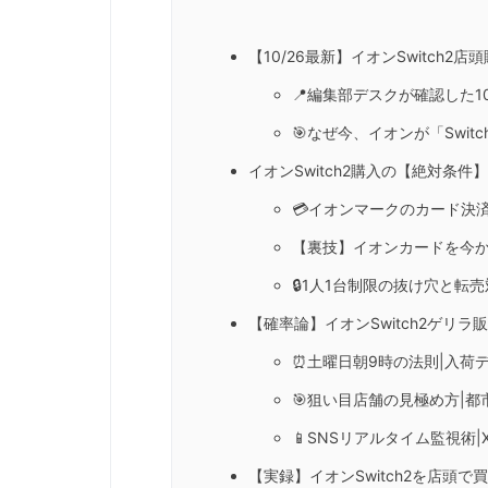
【10/26最新】イオンSwitch
📍編集部デスクが確認した1
🎯なぜ今、イオンが「Swi
イオンSwitch2購入の【絶対条件
💳イオンマークのカード決
【裏技】イオンカードを今か
🔒1人1台制限の抜け穴と転
【確率論】イオンSwitch2ゲリラ
⏰土曜日朝9時の法則|入荷
🎯狙い目店舗の見極め方|都
📱SNSリアルタイム監視術|X
【実録】イオンSwitch2を店頭