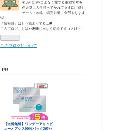
なブ
🎯Switchをこよなく愛する主婦です🔥
任天堂に人生持ってかれてます💥（愛）
ログ
ゲーム・攻略・転売対策、全部やります
Pro
💡
「情報戦」はもう始まってる…👾
このブログ、もはや趣味じゃなく使命です（大げさ）
このブログについて
PR