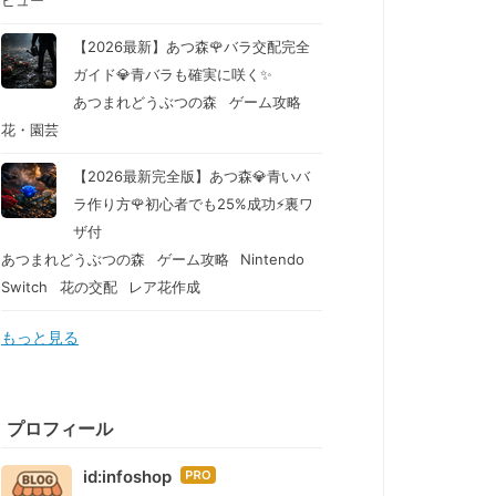
ビュー
【2026最新】あつ森🌹バラ交配完全
ガイド💎青バラも確実に咲く✨
あつまれどうぶつの森
ゲーム攻略
花・園芸
【2026最新完全版】あつ森💎青いバ
ラ作り方🌹初心者でも25%成功⚡裏ワ
ザ付
あつまれどうぶつの森
ゲーム攻略
Nintendo
Switch
花の交配
レア花作成
もっと見る
プロフィール
id:infoshop
はて