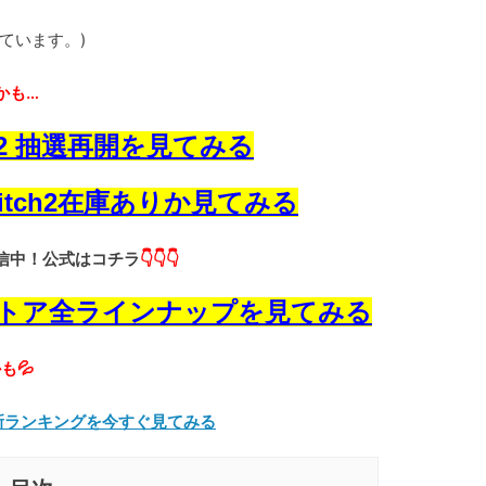
ています。)
かも…
ch2 抽選再開を見てみる
witch2在庫ありか見てみる
配信中！公式はコチラ
👇👇👇
ch2ストア全ラインナップを見てみる
も💦
 2最新ランキングを今すぐ見てみる