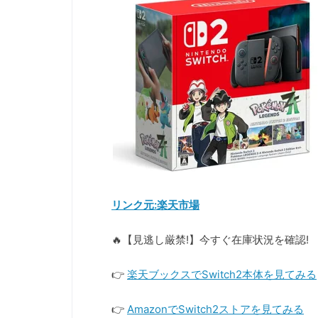
リンク元:楽天市場
🔥【見逃し厳禁!】今すぐ在庫状況を確認!
👉
楽天ブックスでSwitch2本体を見てみる
👉
AmazonでSwitch2ストアを見てみる