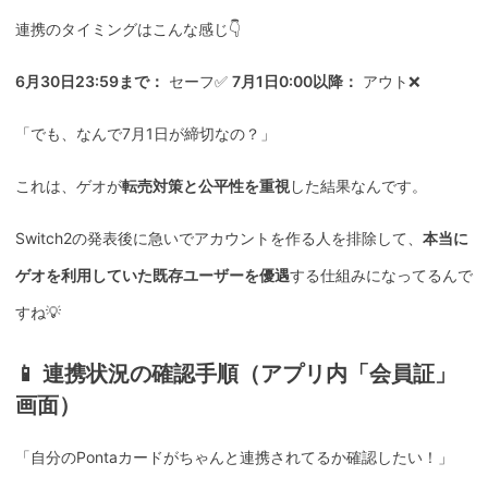
連携のタイミングはこんな感じ👇
6月30日23:59まで：
セーフ✅
7月1日0:00以降：
アウト❌
「でも、なんで7月1日が締切なの？」
これは、ゲオが
転売対策と公平性を重視
した結果なんです。
Switch2の発表後に急いでアカウントを作る人を排除して、
本当に
ゲオを利用していた既存ユーザーを優遇
する仕組みになってるんで
すね💡
📱 連携状況の確認手順（アプリ内「会員証」
画面）
「自分のPontaカードがちゃんと連携されてるか確認したい！」