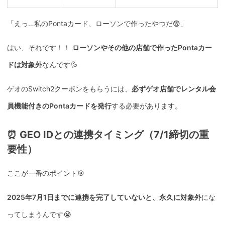
「えっ…私のPontaカード、ローソンで作ったやつだ😨」
はい、それです！！
ローソンやその他の店舗で作ったPontaカー
ドは対象外
なんです💦
ゲオのSwitch2クーポンをもらうには、
必ずゲオ店舗でレンタル会
員機能付きのPontaカードを発行
する必要があります。
⏰ GEO IDとの連携タイミング（7/1締切の重
要性）
ここが一番のポイント🎯
2025年7月1日までに連携を完了していないと、永久に対象外
にな
ってしまうんです😭