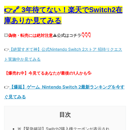
👉🔗 3年待てない！楽天でSwitch2在
庫ありか見てみる
💥
偽物・転売には絶対注意
⚠️公式はコチラ
👇👇👇
👉
【絶賛すぎて神】公式Nintendo Switch 2ストア 招待リクエス
ト実施中か見てみる
【爆売れ中】今見てるあなたが最後の1人かも💦
👉
【爆延】ゲーム Nintendo Switch 2最新ランキングを今す
ぐ見てみる
🚨【緊急確認】Switch2購入権クーポンが表示され