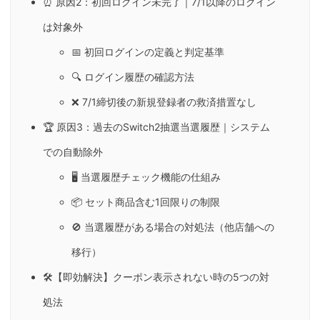
⏰ 原因2：初回ログイン未完了｜7/1以降のログイン
は対象外
📅 初回ログインの定義と判定基準
🔍 ログイン履歴の確認方法
❌ 7/1締切後の新規登録者の救済措置なし
🏆 原因3：過去のSwitch2抽選当選履歴｜システム
での自動除外
🖥️ 当選履歴チェック機能の仕組み
📦 セット商品含む1回限りの制限
🚫 当選履歴がある場合の対処法（他店舗への
移行）
🛠️【即効解決】クーポン表示されない時の5つの対
処法